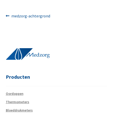
Bericht
Vorig
medzorg-achtergrond
bericht:
navigatie
Producten
Oordoppen
Thermometers
Bloeddrukmeters