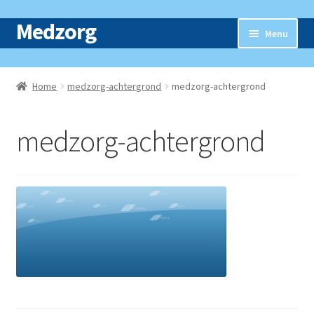
Medzorg
Ga
Ga
Menu
door
naar
naar
de
Home
navigatie
inhoud
Home
medzorg-achtergrond
medzorg-achtergrond
Subme
Webshop
uitvou
medzorg-achtergrond
Nieuws
Contact