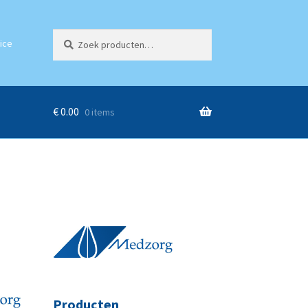
Zoeken
Zoeken
ice
naar:
€
0.00
0 items
Producten