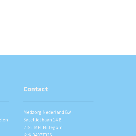
Contact
Medzorg Nederland B.V.
elen
Satellietbaan 14 B
2181 MH Hillegom
KvK 34077336