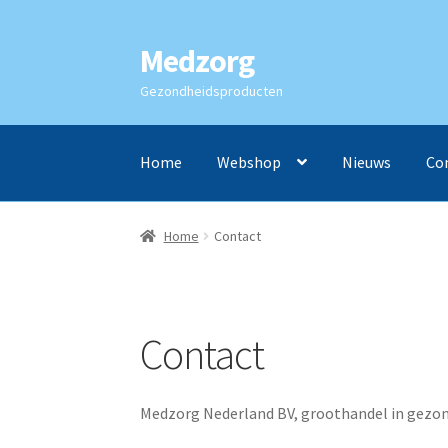
Medzorg
Ga
Ga
door
naar
Gezondheidsproducten
naar
de
navigatie
inhoud
Home
Webshop
Nieuws
Co
Home
Contact
Contact
Medzorg Nederland BV, groothandel in gezond