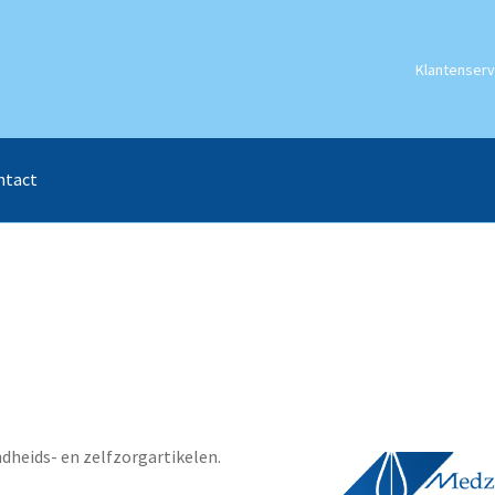
Klantenserv
ntact
heids- en zelfzorgartikelen.