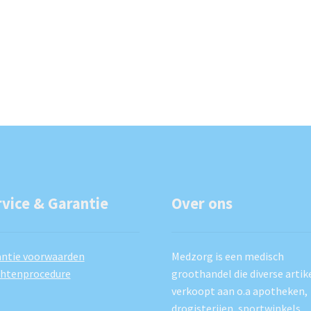
rvice & Garantie
Over ons
ntie voorwaarden
Medzorg is een medisch
chtenprocedure
groothandel die diverse artik
verkoopt aan o.a apotheken,
drogisterijen, sportwinkels,