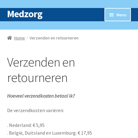
Medzorg
Ga
Ga
Menu
door
naar
naar
de
Home
navigatie
inhoud
Home
Verzenden en retourneren
Subme
Webshop
uitvou
Verzenden en
Nieuws
retourneren
Contact
Hoeveel verzendkosten betaal ik?
De verzendkosten variëren:
. Nederland: € 5,95
. België, Duitsland en Luxemburg: € 17,95