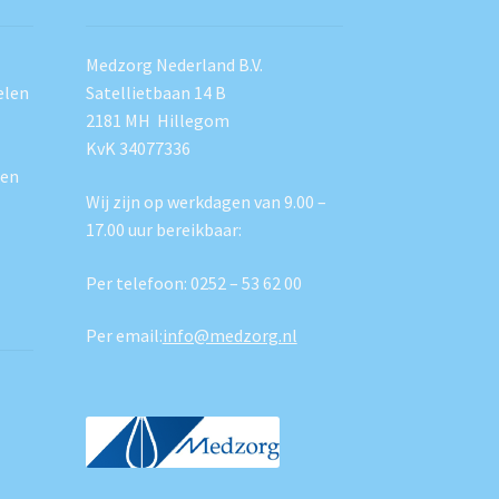
Medzorg Nederland B.V.
elen
Satellietbaan 14 B
2181 MH Hillegom
KvK 34077336
ten
Wij zijn op werkdagen van 9.00 –
17.00 uur bereikbaar:
Per telefoon:
0252 – 53 62 00
Per email:
info@medzorg.nl