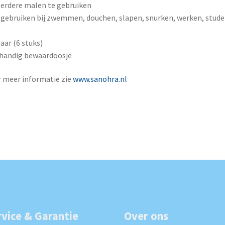
erdere malen te gebruiken
 gebruiken bij zwemmen, douchen, slapen, snurken, werken, stude
paar (6 stuks)
 handig bewaardoosje
 meer informatie zie
www.sanohra.nl
rvice & Garantie
Over ons