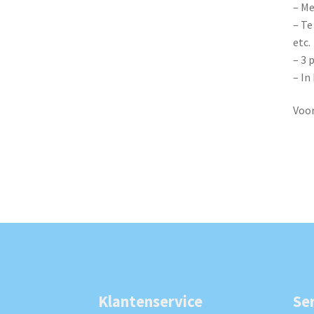
– Me
– Te
etc.
– 3 
– In
Voor
Klantenservice
Se