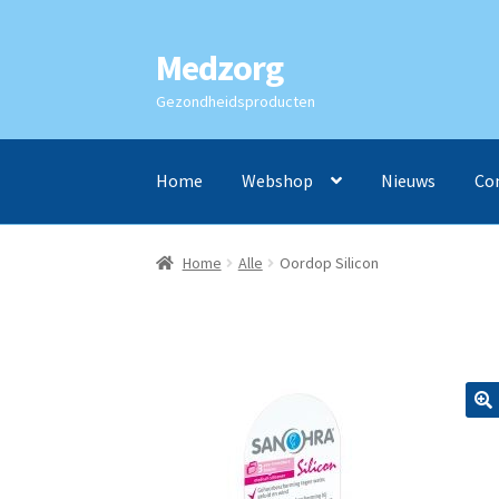
Medzorg
Ga
Ga
door
naar
Gezondheidsproducten
naar
de
navigatie
inhoud
Home
Webshop
Nieuws
Co
Home
Alle
Oordop Silicon