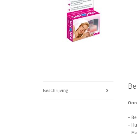
Be
Beschrijving
Oord
– Be
– Hu
– Ma