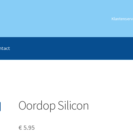
Klantenserv
ntact
Oordop Silicon
€
5.95