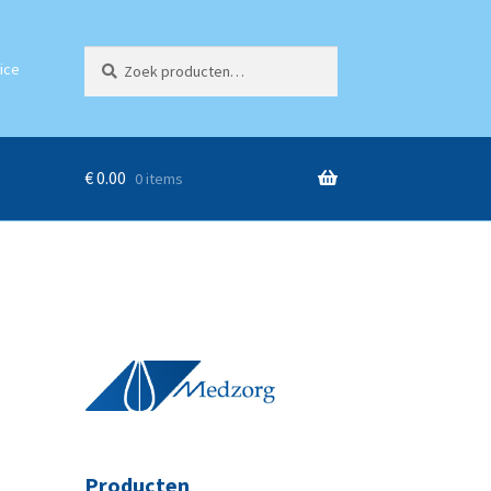
Zoeken
Zoeken
ice
naar:
€
0.00
0 items
Producten