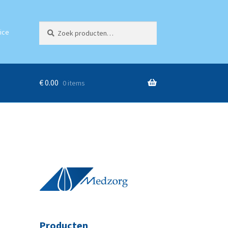
Zoeken
Zoeken
ice
naar:
€
0.00
0 items
Producten