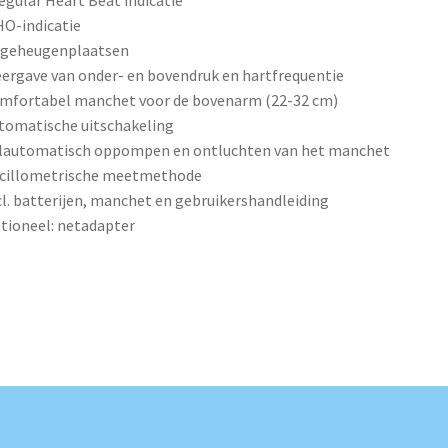
regular Heart Beat indicatie
O-indicatie
 geheugenplaatsen
ergave van onder- en bovendruk en hartfrequentie
mfortabel manchet voor de bovenarm (22-32 cm)
tomatische uitschakeling
olautomatisch oppompen en ontluchten van het manchet
scillometrische meetmethode
cl. batterijen, manchet en gebruikershandleiding
tioneel: netadapter