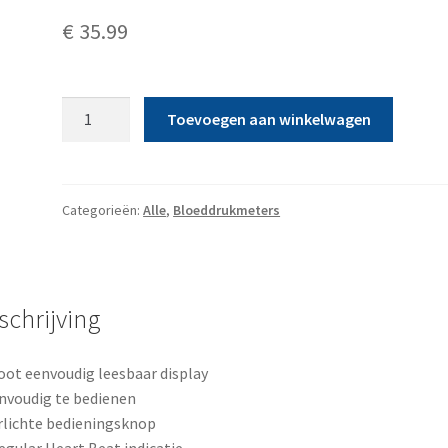
€
35.99
AND
Toevoegen aan winkelwagen
Bloeddrukmeter
UA611
aantal
Categorieën:
Alle
,
Bloeddrukmeters
schrijving
oot eenvoudig leesbaar display
nvoudig te bedienen
rlichte bedieningsknop