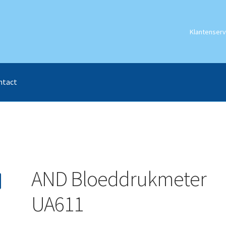
Klantenserv
ntact
AND Bloeddrukmeter
UA611