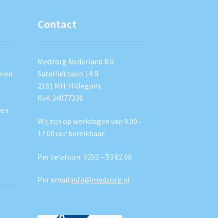
Contact
Medzorg Nederland B.V.
elen
Satellietbaan 14 B
2181 MH Hillegom
KvK 34077336
ten
Wij zijn op werkdagen van 9.00 –
17.00 uur bereikbaar:
Per telefoon:
0252 – 53 62 00
Per email:
info@medzorg.nl