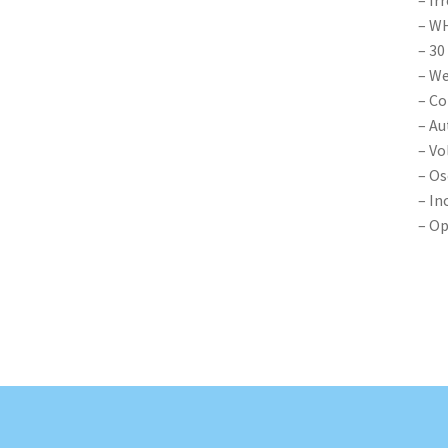
– Ir
– WH
– 30
– We
– Co
– Au
– V
– O
– In
– Op