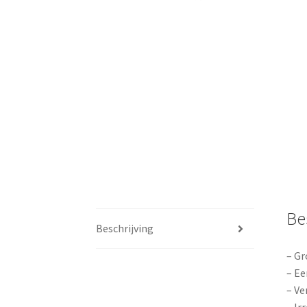
Be
Beschrijving
– Gr
– Ee
– Ve