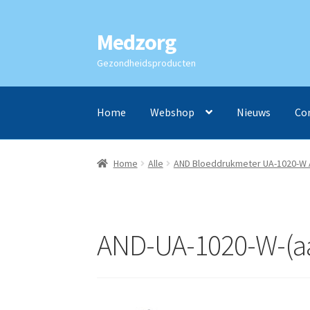
Medzorg
Ga
Ga
door
naar
Gezondheidsproducten
naar
de
navigatie
inhoud
Home
Webshop
Nieuws
Co
Home
Alle
AND Bloeddrukmeter UA-1020-W 
AND-UA-1020-W-(a