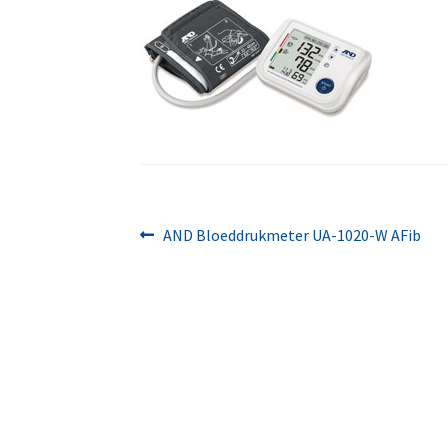
Bericht
Vorig
AND Bloeddrukmeter UA-1020-W AFib
bericht:
navigatie