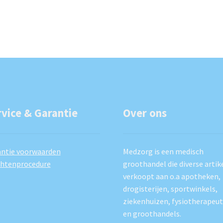
rvice & Garantie
Over ons
ntie voorwaarden
Medzorg is een medisch
chtenprocedure
groothandel die diverse artik
verkoopt aan o.a apotheken,
drogisterijen, sportwinkels,
ziekenhuizen, fysiotherapeu
en groothandels.