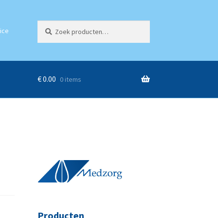
Zoeken
Zoeken
ice
naar:
€
0.00
0 items
Producten