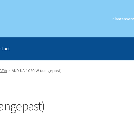
Klantenserv
ntact
AFib
AND-UA-1020-W-(aangepast)
angepast)