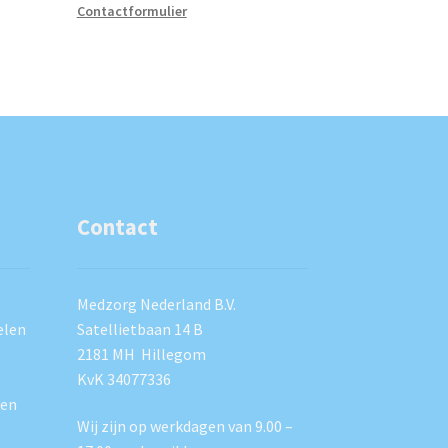
Contactformulier
Contact
Medzorg Nederland B.V.
elen
Satellietbaan 14 B
2181 MH Hillegom
KvK 34077336
ten
Wij zijn op werkdagen van 9.00 –