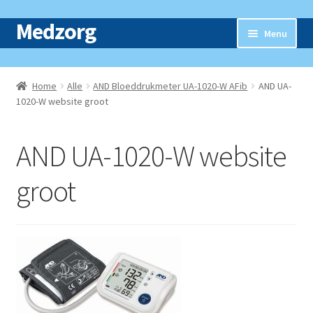
Medzorg
Ga
Ga
Menu
door
naar
naar
de
Home
navigatie
inhoud
Home
Alle
AND Bloeddrukmeter UA-1020-W AFib
AND UA-
Subme
1020-W website groot
Webshop
uitvou
Nieuws
AND UA-1020-W website
Contact
groot