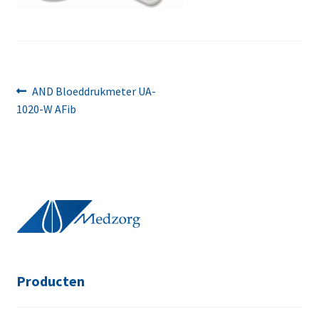
Bericht
Vorig
AND Bloeddrukmeter UA-
bericht:
1020-W AFib
navigatie
Producten